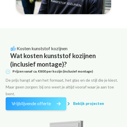
Kosten kunststof kozijnen
Wat kosten kunststof kozijnen
(inclusief montage)?
Prijzen
vanaf ca. €800 per kozijn
(inclusief montage)
De prijs hangt af van het formaat, het glas en de stijl die je kiest.
Maar geen zorgen: bij ons weet je altijd vooraf waar je aan toe
bent.
Vrijblijvende offerte
Bekijk projecten