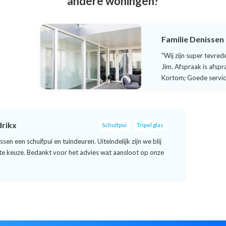
andere woningen?
Familie Denissen
"Wij zijn super tevred
Jim. Afspraak is afspr
Kortom; Goede servic
drikx
Schuifpui
Tripel glas
ussen een schuifpui en tuindeuren. Uiteindelijk zijn we blij
e keuze. Bedankt voor het advies wat aansloot op onze